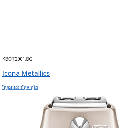
KBOT2001.BG
Icona Metallics
ស្វែងយល់​បន្ថែម​ទៀត