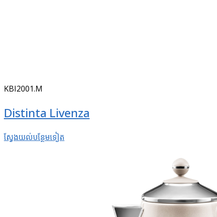
KBI2001.M
Distinta Livenza
ស្វែងយល់​បន្ថែម​ទៀត