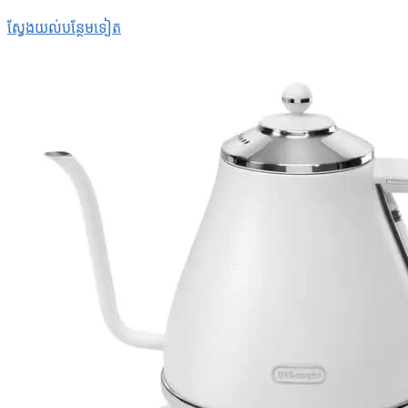
ស្វែងយល់​បន្ថែម​ទៀត