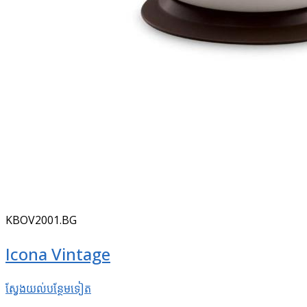
KBOV2001.BG
Icona Vintage
ស្វែងយល់​បន្ថែម​ទៀត