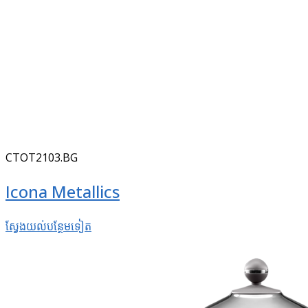
CTOT2103.BG
Icona Metallics
ស្វែងយល់​បន្ថែម​ទៀត