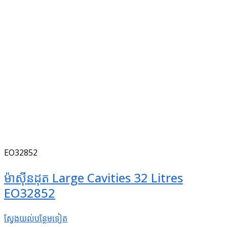
EO32852
ម៉ាស៊ីនដុត Large Cavities 32 Litres
EO32852
ស្វែងយល់​បន្ថែម​ទៀត