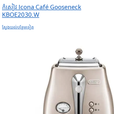
កំសៀវ Icona Café Gooseneck
KBOE2030.W
ស្វែងយល់​បន្ថែម​ទៀត