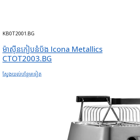
KB0T2001.BG
ម៉ាស៊ីនកៀបនំប័ង Icona Metallics
CTOT2003.BG
ស្វែងយល់​បន្ថែម​ទៀត