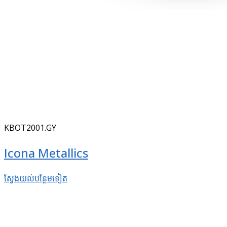
KBOT2001.GY
Icona Metallics
ស្វែងយល់​បន្ថែម​ទៀត