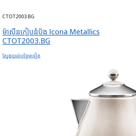
CTOT2003.BG
ម៉ាស៊ីនកៀបនំប័ង Icona Metallics
CTOT2003.BG
ស្វែងយល់​បន្ថែម​ទៀត