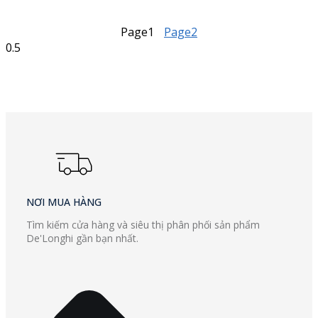
Page
1
Page
2
NƠI MUA HÀNG
Tìm kiếm cửa hàng và siêu thị phân phối sản phẩm
De'Longhi gần bạn nhất.