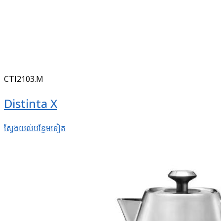
CTI2103.M
Distinta X
ស្វែងយល់​បន្ថែម​ទៀត