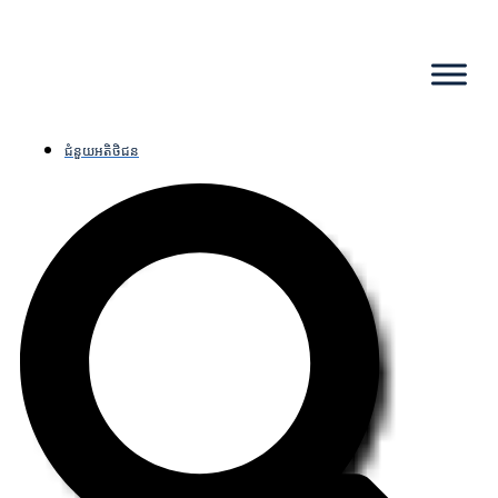
ជំនួយអតិថិជន