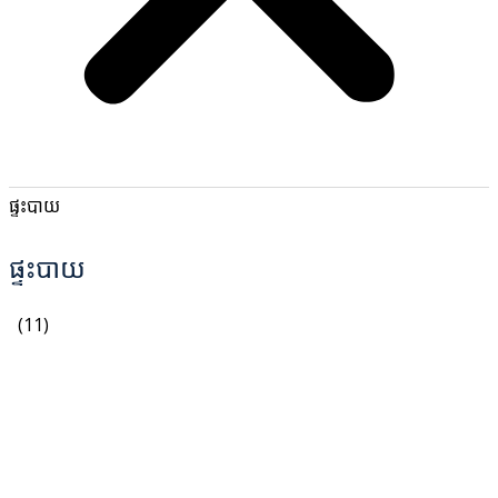
ផ្ទះបាយ
ផ្ទះបាយ
(11)