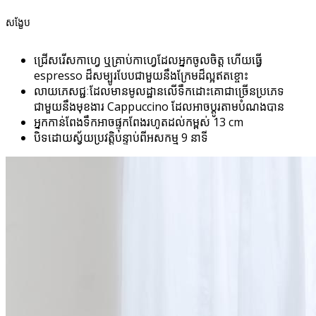
សង្ខែប
ជ្រើសរើសកាហ្វេ ឬគ្រាប់កាហ្វេដែលអ្នកចូលចិត្ត ហើយធ្វើ
espresso ដ៏សម្បូរបែបជាមួយនឹងក្រែមដ៏ល្អឥតខ្ចោះ
លាយភេសជ្ជៈដែលមានមូលដ្ឋានលើទឹកដោះគោជាច្រើនប្រភេទ
ជាមួយនឹងមុខងារ Cappuccino ដែលអាចប្ដូរតាមបំណងបាន
អ្នកកាន់ពែងទឹកអាចផ្ទុកពែងរហូតដល់កម្ពស់ 13 cm
បិទដោយស្វ័យប្រវត្តិបន្ទាប់ពីអសកម្ម 9 នាទី