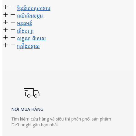
ទិន្នន័យ​បច្ចេកទេស
ពណ៌និងសម្ភារៈ
អនុគមន៍
ផ្ទាំងបញ្ជា
លក្ខណៈពិសេស
គ្រឿងបន្លាស់
NƠI MUA HÀNG
Tìm kiếm cửa hàng và siêu thị phân phối sản phẩm
De'Longhi gần bạn nhất.