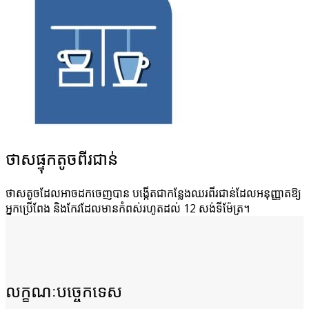
ថាសផ្ទុកតូចពីរជាន់
ថាសតូចដែលអាចដកចេញបាន បង្កើតជាកន្លែងឈរពីរជាន់ដែលអនុញ្ញាតឱ្យ
អ្នកប្រើពែង និងកែវដែលមានកំពស់រហូតដល់ 12 សង់ទីម៉ែត្រ។
លក្ខណៈបច្ចេកទេស