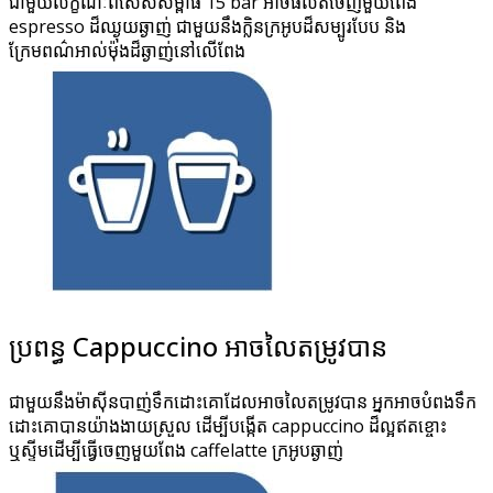
ជាមួយលក្ខណៈពិសេសសម្ពាធ 15 bar អាចផលិតចេញមួយពែង
espresso ដ៏ឈ្ងុយឆ្ងាញ់ ជាមួយនឹងក្លិនក្រអូបដ៏សម្បូរបែប និង
ក្រែមពណ៌អាល់ម៉ុងដ៏ឆ្ងាញ់នៅលើពែង
ប្រពន្ធ Cappuccino អាចលៃតម្រូវបាន
ជាមួយនឹងម៉ាស៊ីនបាញ់ទឹកដោះគោដែលអាចលៃតម្រូវបាន អ្នកអាចបំពងទឹក
ដោះគោបានយ៉ាងងាយស្រួល ដើម្បីបង្កើត cappuccino ដ៏ល្អឥតខ្ចោះ
ឬស្ទីមដើម្បីធ្វើចេញមួយពែង caffelatte ក្រអូបឆ្ងាញ់