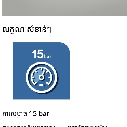
លក្ខណៈសំខាន់ៗ
ការសម្ពាធ 15 bar