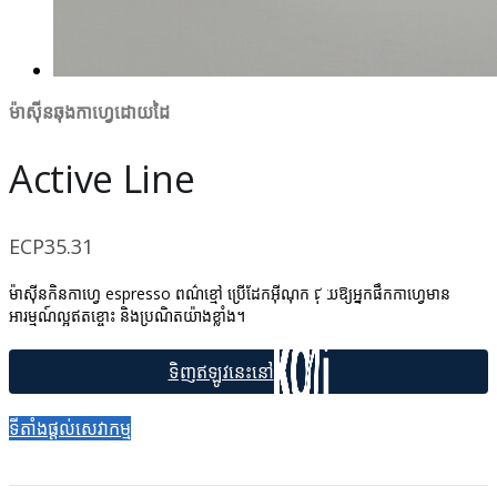
ម៉ាស៊ីនឆុងកាហ្វេដោយដៃ
Active Line
ECP35.31
ម៉ាស៊ីនកិនកាហ្វេ espresso ពណ៌ខ្មៅ ប្រើដែកអ៊ីណុក ជួយឱ្យអ្នកផឹកកាហ្វេមាន
អារម្មណ៍ល្អឥតខ្ចោះ និងប្រណិតយ៉ាងខ្លាំង។
ទីតាំងផ្ដល់សេវាកម្ម