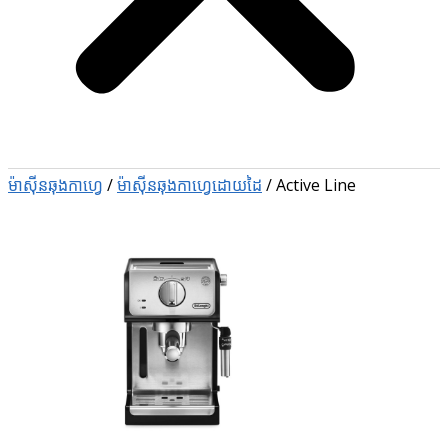
ម៉ាស៊ីនឆុងកាហ្វេ
/
ម៉ាស៊ីនឆុងកាហ្វេដោយដៃ
/
Active Line