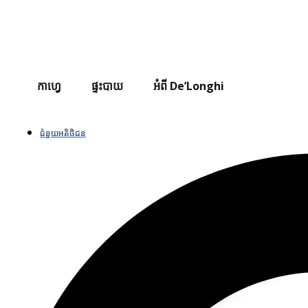
កាហ្វេ
ផ្ទះបាយ
អំពី De’Longhi
ជំនួយអតិថិជន