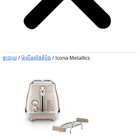
ផ្ទះបាយ
/
ម៉ាស៊ីនអាំងនំបុ័ង
/
Icona Metallics