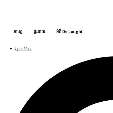
កាហ្វេ
ផ្ទះបាយ
អំពី De’Longhi
ជំនួយអតិថិជន