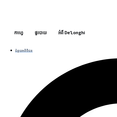
កាហ្វេ
ផ្ទះបាយ
អំពី De’Longhi
ជំនួយអតិថិជន