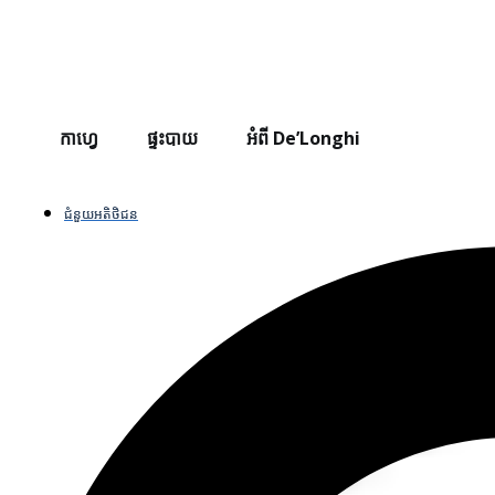
កាហ្វេ
ផ្ទះបាយ
អំពី De’Longhi
ជំនួយអតិថិជន