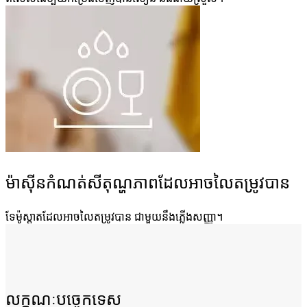
ម៉ាស៊ីនកំណត់សីតុណ្ហភាពដែលអាចលៃតម្រូវបាន
ទែម៉ូស្ដាតដែលអាចលៃតម្រូវបាន ជាមួយនឹងភ្លើងសញ្ញា។
លក្ខណៈបច្ចេកទេស