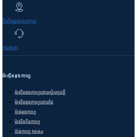
ទីតាំងផ្ដល់សេវាកម្ម
ការធានា
ម៉ាស៊ីនឆុងកាហ្វេ
ម៉ាស៊ីនឆុងកាហ្វេដោយស្វ័យប្រវត្តិ
ម៉ាស៊ីនឆុងកាហ្វេដោយដៃ
ប៉ាន់ឆុងកាហ្វេ
ម៉ាស៊ីនកិនកាហ្វេ
ប៉ាន់កាហ្វេ Moka