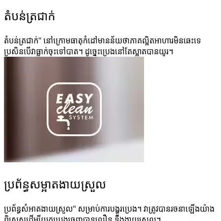
តំបន់ត្រជាក់
តំបន់ត្រជាក់" នៅក្រោមធាតុកំដៅមានន័យថាភាគល្អិតអាហារមិនឆេះទេ
ប្រសិនបើវាធ្លាក់ចុះទៅបាត។ ដូច្នេះប្រេងនៅតែស្អាតបានយូរ។
ប្រព័ន្ធសម្អាតងាយស្រួល
ប្រព័ន្ធសំអាតងាយស្រួល" សម្រាប់ការបង្ហូរប្រេង។ វាត្រូវបានរចនាឡើងយ៉ាង
ពិសេសដើម្បីយកប្រេងចេញបានលឿន និងងាយស្រួល។