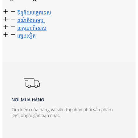
ទិន្នន័យ​បច្ចេកទេស
ពណ៌និងសម្ភារៈ
លក្ខណៈពិសេស
ផ្សេងទៀត
NƠI MUA HÀNG
Tìm kiếm cửa hàng và siêu thị phân phối sản phẩm
De'Longhi gần bạn nhất.