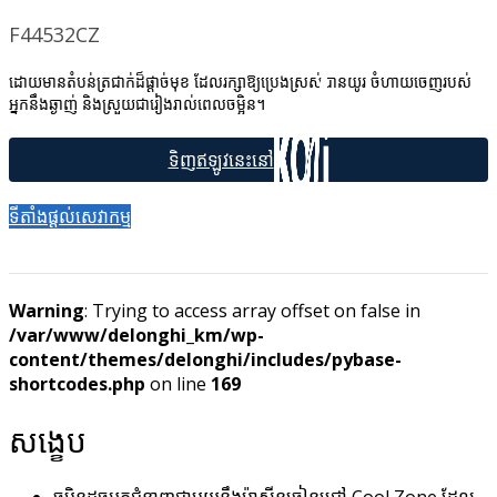
F44532CZ
ដោយមានតំបន់ត្រជាក់ដ៏ផ្តាច់មុខ ដែលរក្សាឱ្យប្រេងស្រស់បានយូរ ចំហាយចេញរបស់
អ្នកនឹងឆ្ងាញ់ និងស្រួយជារៀងរាល់ពេលចម្អិន។
ទីតាំងផ្ដល់សេវាកម្ម
Warning
: Trying to access array offset on false in
/var/www/delonghi_km/wp-
content/themes/delonghi/includes/pybase-
shortcodes.php
on line
169
សង្ខេប
ចម្អិនដូចអ្នកជំនាញជាមួយនឹងម៉ាស៊ីនចៀនជ្រៅ Cool Zone ដែល