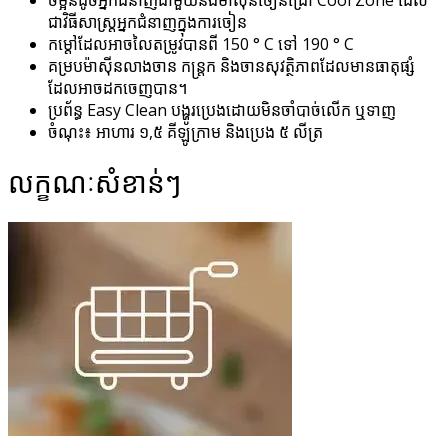
ជាវិធីសាស្រ្តអ្នកជំនាញក្នុងការចៀន
កម្តៅដែលអាចលៃតម្រូវបានពី 150 ° C ទៅ 190 ° C
គម្របម៉ាស៊ីនលាងចាន កន្ត្រក និងចានសុវត្ថិភាពដែលមានធាតុផ្សំ
ដែលអាចដកចេញបាន។
ប្រព័ន្ធ Easy Clean បង្ហូរប្រេងដោយមិនចាំបាច់លើក ឬទាញ
ចំណុះ៖ អាហារ ១,៥ គីឡូក្រាម និងប្រេង ៥ លីត្រ
លក្ខណៈសំខាន់ៗ