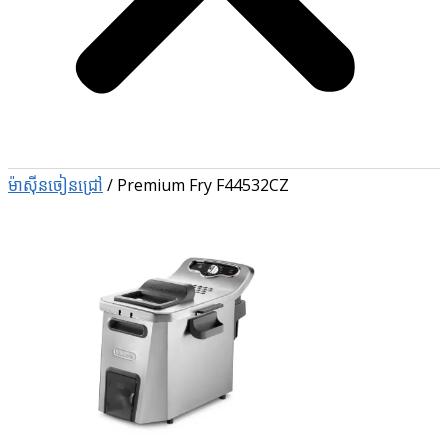
ម៉ាស៊ីនចៀនជ្រៅ
/
Premium Fry F44532CZ