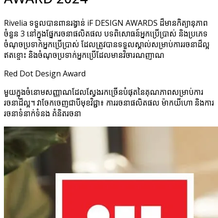
Rivelia ទទួលបានពានរង្វាន់ iF DESIGN AWARDS ដ៏មានកិត្យានុភាព
ចំនួន 3 នៅក្នុងផ្នែករចនាផលិតផល បទពិសោធន៍អ្នកប្រើប្រាស់ និងប្រភេទ
ចំណុចប្រទាក់អ្នកប្រើប្រាស់ ដែលត្រូវបានទទួលស្គាល់សម្រាប់ការរចនាដ៏ល្អ
ឥតខ្ចោះ និងចំណុចប្រទាក់អ្នកប្រើដែលមានវិចារណញាណ
Red Dot Design Award
មួយក្នុងចំនោមសញ្ញាណដែលស្វែងរកច្រើនបំផុតនៃគុណភាពសម្រាប់ការ
រចនាដ៏ល្អ។ វាចែកចេញជាបីមុខវិជ្ជា៖ ការរចនាផលិតផល ម៉ាកយីហោ និងការ
រចនាទំនាក់ទំនង គំនិតរចនា