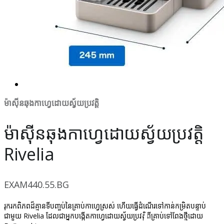
ម៉ាស៊ីនឆុងកាហ្វេដោយស្វ័យប្រវត្តិ
ម៉ាស៊ីនឆុងកាហ្វេដោយស្វ័យប្រវត្តិ
Rivelia
EXAM440.55.BG
រុករកពិភពដ៏គ្មានទីបញ្ចប់នៃគ្រាប់កាហ្វេស្រស់ ហើយធ្វើដំណើរទៅកាន់កម្រិតបន្ទាប់
ជាមួយ Rivelia ដែលជាអ្នកបង្កើតកាហ្វេដោយស្វ័យប្រវត្តិពីគ្រាប់ទៅពែងថ្មីដោយ