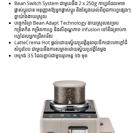
Bean Switch System ជាមួយនឹង 2 x 250g កាហ្វរដែលអាច
ផ្លាស់ប្តូរបាន អនុញ្ញាតឱ្យអ្នកផ្លាស់ប្តូរ និងស្វែងយល់ពីពូជកាហ្វេផ្សេងៗ
គ្នាយ៉ាងងាយស្រួល
បច្ចេកវិទ្យា Bean Adapt Technology ងាយស្រួលសម្រប
កម្រិតកិន កម្រិតកាហ្វេ និងសីតុណ្ហភាព infusion ទៅនឹងគ្រាប់កា
ហ្វេដែលអ្នកជ្រើសរើស
LatteCrema Hot ផ្តល់ដោយស្វ័យប្រវត្តិនូវពពុះទឹកដោះគោក្តៅដ៏
សំបូរបែប ជាមួយនឹងការសម្អាតដោយស្វ័យប្រវត្តិតែម្តង
អេក្រង់ 3.5​ ដែលភ្ជាប់ជាមួយរូបមន្ត ១៦​ មុខ