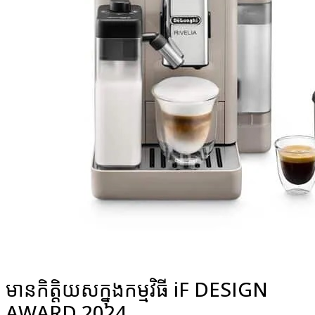
មានកិត្តិយសក្នុងកម្មវិធី iF DESIGN
AWARD 2024