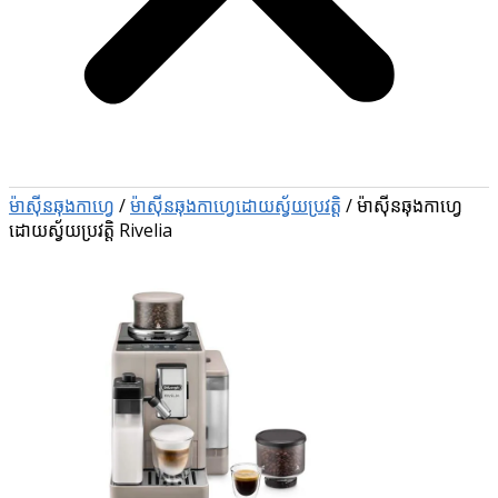
ម៉ាស៊ីនឆុងកាហ្វេ
/
ម៉ាស៊ីនឆុងកាហ្វេដោយស្វ័យប្រវត្តិ
/
ម៉ាស៊ីនឆុងកាហ្វេ
ដោយស្វ័យប្រវត្តិ Rivelia