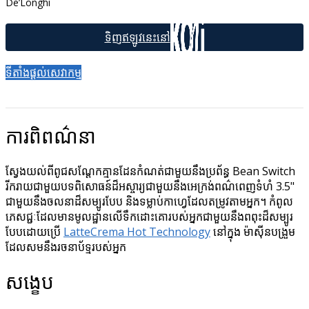
De’Longhi
ទីតាំងផ្ដល់សេវាកម្ម
ការពិពណ៌នា
ស្វែងយល់ពីពូជសណ្តែកគ្មានដែនកំណត់ជាមួយនឹងប្រព័ន្ធ Bean Switch
រីករាយជាមួយបទពិសោធន៍ដ៏អស្ចារ្យជាមួយនឹងអេក្រង់ពណ៌ពេញទំហំ 3.5"
ជាមួយនឹងចលនាដ៏សម្បូរបែប និងទម្លាប់កាហ្វេដែលតម្រូវតាមអ្នក។ កំពូល
ភេសជ្ជៈដែលមានមូលដ្ឋានលើទឹកដោះគោរបស់អ្នកជាមួយនឹងពពុះដ៏សម្បូរ
បែបដោយប្រើ
LatteCrema Hot Technology
នៅក្នុង ម៉ាស៊ីនបង្រួម
ដែលសមនឹងរចនាប័ទ្មរបស់អ្នក
សង្ខេប